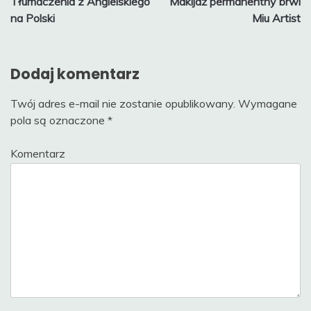
Tłumaczenia z Angielskiego
Makijaż permanentny brwi
wpisu
na Polski
Miu Artist
Dodaj komentarz
Twój adres e-mail nie zostanie opublikowany.
Wymagane
pola są oznaczone
*
Komentarz