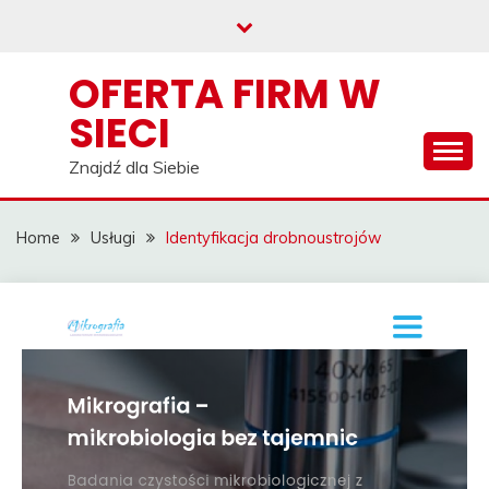
Skip
to
content
OFERTA FIRM W
SIECI
Znajdź dla Siebie
Home
Usługi
Identyfikacja drobnoustrojów