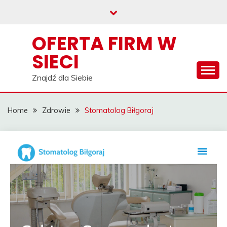
Skip
to
content
OFERTA FIRM W
SIECI
Znajdź dla Siebie
Home
Zdrowie
Stomatolog Biłgoraj